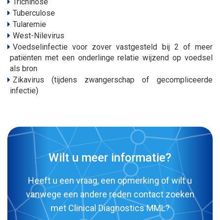
Trichinose
Tuberculose
Tularemie
West-Nilevirus
Voedselinfectie voor zover vastgesteld bij 2 of meer
patiënten met een onderlinge relatie wijzend op voedsel
als bron
Zikavirus (tijdens zwangerschap of gecompliceerde
infectie)
Wilt u meer informatie?
Heeft u een vraag, een opmerking of wilt u
vanwege een andere reden contact zoeken
met Clinical Diagnostics MML?