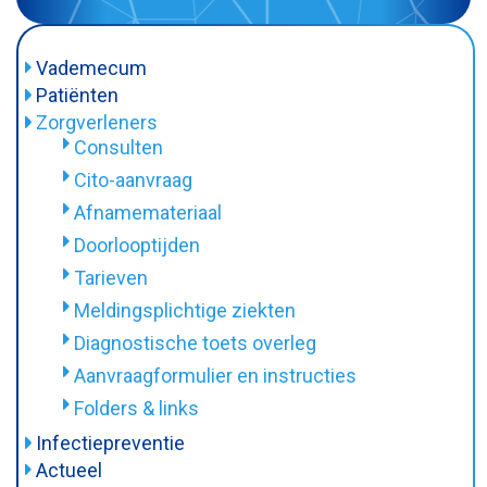
Vademecum
Patiënten
Onderzoeken
Zorgverleners
Consulten
Behandeling
Cito-aanvraag
Zelftest
Afnamemateriaal
Tarieven
Doorlooptijden
Doorlooptijden
Tarieven
Materiaal inleveren en bloedprikken
Meldingsplichtige ziekten
Privacy
Diagnostische toets overleg
Afname-instructies
Aanvraagformulier en instructies
Folders & links
Folders & links
Infectiepreventie
MRSA
Actueel