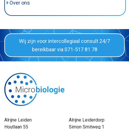
Over ons
BRMO
Organisatie
Informatiefolders
Het team
Vacatures
Klachtenprocedure
Wij zijn voor intercollegiaal consult 24/7
Rapportage van uitslagen
bereikbaar via 071-517 81 78
Logistiek en Transport
Alrijne Leiden
Alrijne Leiderdorp
Houtlaan 55
Simon Smitweg 1