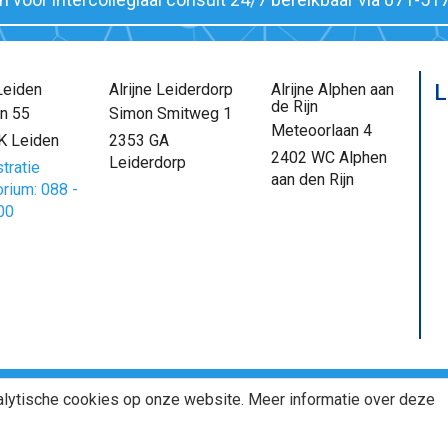
 Leiden
Alrijne Leiderdorp
Alrijne Alphen aan
L
de Rijn
n 55
Simon Smitweg 1
Meteoorlaan 4
K Leiden
2353 GA
2402 WC Alphen
Leiderdorp
tratie
aan den Rijn
orium: 088 -
00
nalytische cookies op onze website. Meer informatie over deze
®
Pri
ion