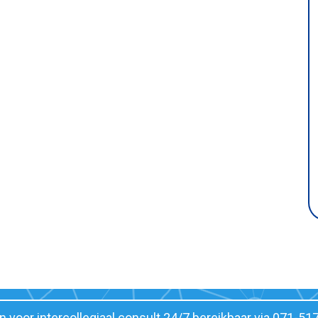
jn voor intercollegiaal consult 24/7 bereikbaar via 071-51