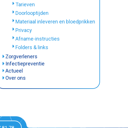
Tarieven
Doorlooptijden
Materiaal inleveren en bloedprikken
Privacy
Afname-instructies
Folders & links
Zorgverleners
Consulten
Infectiepreventie
MRSA
Actueel
Cito-aanvraag
Over ons
BRMO
Afnamemateriaal
Organisatie
Informatiefolders
Doorlooptijden
Het team
Tarieven
Vacatures
Meldingsplichtige ziekten
Klachtenprocedure
Diagnostische toets overleg
Rapportage van uitslagen
Aanvraagformulier en instructies
Logistiek en Transport
7 81 78