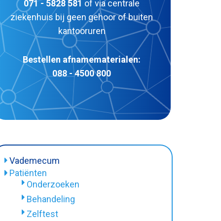
071 - 5828 581
of via centrale
ziekenhuis bij geen gehoor of buiten
kantooruren
Bestellen afnamematerialen:
088 - 4500 800
Vademecum
Patiënten
Onderzoeken
Behandeling
Zelftest