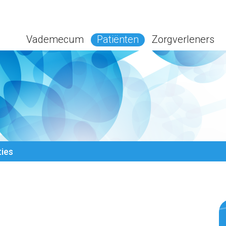
Vademecum
Patiënten
Zorgverleners
ies