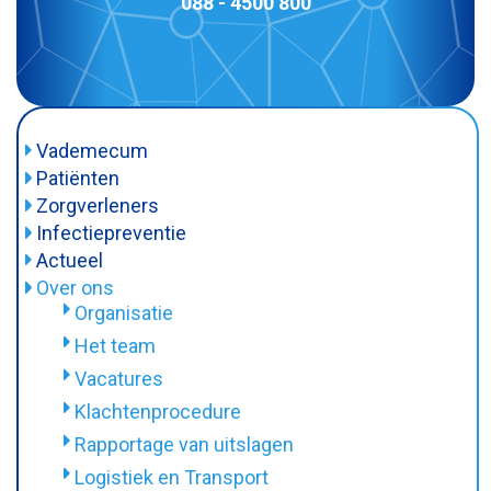
088 - 4500 800
Vademecum
Patiënten
Onderzoeken
Zorgverleners
Consulten
Infectiepreventie
Behandeling
MRSA
Actueel
Cito-aanvraag
Zelftest
Over ons
BRMO
Afnamemateriaal
Tarieven
Organisatie
Informatiefolders
Doorlooptijden
Doorlooptijden
Het team
Tarieven
Materiaal inleveren en bloedprikken
Vacatures
Meldingsplichtige ziekten
Privacy
Klachtenprocedure
Diagnostische toets overleg
Afname-instructies
Rapportage van uitslagen
Aanvraagformulier en instructies
Folders & links
Logistiek en Transport