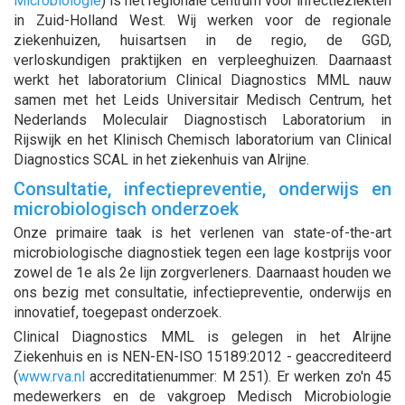
Microbiologie
) is hét regionale centrum voor infectieziekten
in Zuid-Holland West. Wij werken voor de regionale
ziekenhuizen, huisartsen in de regio, de GGD,
verloskundigen praktijken en verpleeghuizen. Daarnaast
werkt het laboratorium Clinical Diagnostics MML nauw
samen met het Leids Universitair Medisch Centrum, het
Nederlands Moleculair Diagnostisch Laboratorium in
Rijswijk en het Klinisch Chemisch laboratorium van Clinical
Diagnostics SCAL in het ziekenhuis van Alrijne.
Consultatie, infectiepreventie, onderwijs en
microbiologisch onderzoek
Onze primaire taak is het verlenen van state-of-the-art
microbiologische diagnostiek tegen een lage kostprijs voor
zowel de 1e als 2e lijn zorgverleners. Daarnaast houden we
ons bezig met consultatie, infectiepreventie, onderwijs en
innovatief, toegepast onderzoek.
Clinical Diagnostics MML is gelegen in het Alrijne
Ziekenhuis en is NEN-EN-ISO 15189:2012 - geaccrediteerd
(
www.rva.nl
accreditatienummer: M 251). Er werken zo'n 45
medewerkers en de vakgroep Medisch Microbiologie