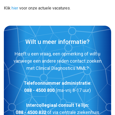
Klik
hier
voor onze actuele vacatures.
Wilt u meer informatie?
Heeft u een vraag, een opmerking of wilt u
vanwege een andere reden contact zoeken
met Clinical Diagnostics MML?
Telefoonnummer administratie
:
088 - 4500 800
(ma-vrij 8-17 uur)
Intercollegiaal consult 1e lijn:
088 - 4500 832
of via centrale ziekenhuis