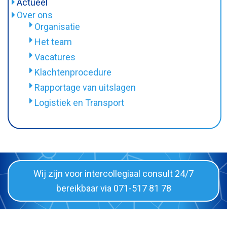
MRSA
Actueel
Cito-aanvraag
Zelftest
Over ons
BRMO
Afnamemateriaal
Tarieven
Organisatie
Informatiefolders
Doorlooptijden
Doorlooptijden
Het team
Tarieven
Materiaal inleveren en bloedprikken
Vacatures
Meldingsplichtige ziekten
Privacy
Klachtenprocedure
Diagnostische toets overleg
Afname-instructies
Rapportage van uitslagen
Aanvraagformulier en instructies
Folders & links
Logistiek en Transport
Folders & links
Wij zijn voor intercollegiaal consult 24/7
bereikbaar via 071-517 81 78