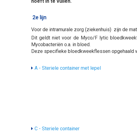
hoeft in te vullen.
2e lijn
Voor de intramurale zorg (ziekenhuis) zijn de mate
Dit geldt niet voor de Myco/F lytic bloedkweek
Mycobacteriën o.a. in bloed.
Deze specifieke bloedkweekflessen opgehaald wor
A - Steriele container met lepel
C - Steriele container