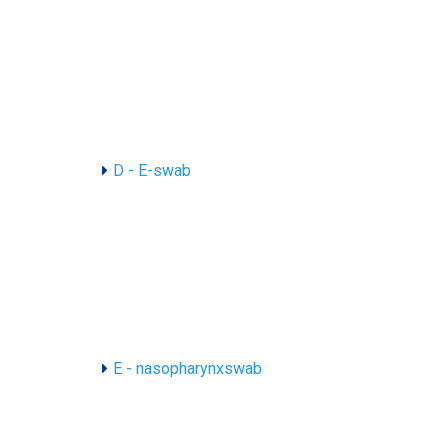
D - E-swab
E - nasopharynxswab