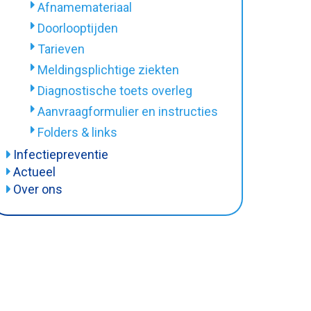
Afnamemateriaal
Tarieven
Doorlooptijden
Doorlooptijden
Tarieven
Materiaal inleveren en bloedprikken
Meldingsplichtige ziekten
Privacy
Diagnostische toets overleg
Afname-instructies
Aanvraagformulier en instructies
Folders & links
Folders & links
Infectiepreventie
MRSA
Actueel
Over ons
BRMO
Organisatie
Informatiefolders
Het team
Vacatures
Klachtenprocedure
Rapportage van uitslagen
Logistiek en Transport