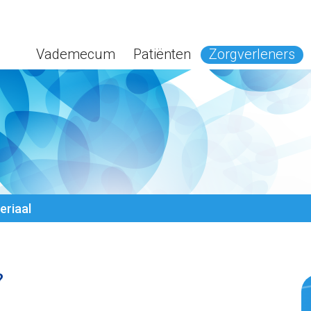
Vademecum
Patiënten
Zorgverleners
riaal
?