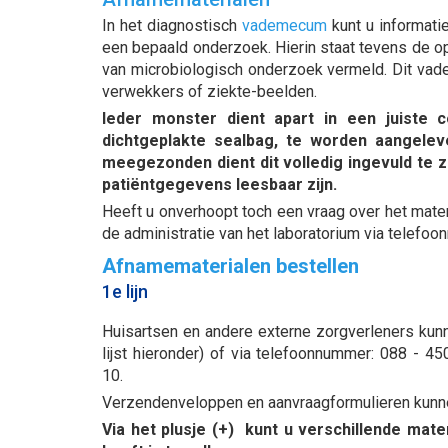
In het diagnostisch
vademecum
kunt u informat
een bepaald onderzoek. Hierin staat tevens de o
van microbiologisch onderzoek vermeld. Dit vade
verwekkers of ziekte-beelden.
Ieder monster dient apart in een juiste c
dichtgeplakte sealbag, te worden aangele
meegezonden dient dit volledig ingevuld te z
patiëntgegevens leesbaar zijn.
Heeft u onverhoopt toch een vraag over het mate
de administratie van het laboratorium via telef
Afnamematerialen bestellen
1e lijn
Huisartsen en andere externe zorgverleners kun
lijst hieronder) of via telefoonnummer: 088 - 4
10.
Verzendenveloppen en aanvraagformulieren kunn
Via het plusje (+) kunt u verschillende ma