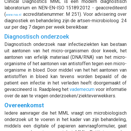
Clinical Diagnostics MML is
een modern diagnostisch
laboratorium en NEN-EN-ISO 15189:2012 - geaccrediteerd
(
accreditatienummer: M 251). Voor advisering over
www.rva.nl
diagnostiek en behandeling zijn de artsen-microbioloog 24
uur per dag 7 dagen per week bereikbaar.
Diagnostisch onderzoek
Diagnostisch onderzoek naar infectieziekten kan bestaan
uit aantonen van het micro-organismen door kweek, het
aantonen van erfelijk materiaal (DNA/RNA) van het micro-
organisme of het aantonen van antistoffen tegen een micro-
organisme in bloed. Door middel van het het aantonen van
antistoffen in bloed kan tevens worden bepaald of de
patient een infectie in het verleden heeft doorgemaakt of
gevaccineerd is. Raadpleeg het
vademecum
voor informatie
over de aan te vragen onderzoeken/ziekteverwekkers.
Overeenkomst
Iedere aanvrager die het MML vraagt om microbiologisch
onderzoek uit te voeren in het kader van zijn behandeling,
middels een digitale of papieren aanvraagformulier, gaat