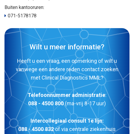
Buiten kantooruren:
071-5178178
Wilt u meer informatie?
Heeft u een vraag, een opmerking of wilt u
vanwege een andere reden contact zoeken
met Clinical Diagnostics MML?
Telefoonnummer administratie
:
088 - 4500 800
(ma-vrij 8-17 uur)
Intercollegiaal consult 1e lijn:
088 - 4500 832
of via centrale ziekenhuis