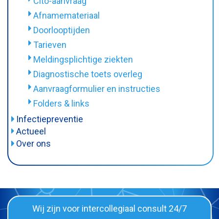
Cito-aanvraag
Zelftest
Afnamemateriaal
Tarieven
Doorlooptijden
Doorlooptijden
Tarieven
Materiaal inleveren en bloedprikken
Meldingsplichtige ziekten
Privacy
Diagnostische toets overleg
Afname-instructies
Aanvraagformulier en instructies
Folders & links
Folders & links
Infectiepreventie
MRSA
Actueel
Over ons
BRMO
Organisatie
Informatiefolders
Het team
Vacatures
Klachtenprocedure
Wij zijn voor intercollegiaal consult 24/7
Rapportage van uitslagen