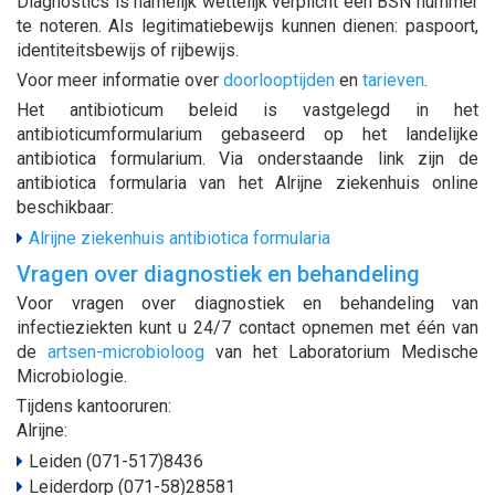
Diagnostics is namelijk wettelijk verplicht een BSN nummer
te noteren. Als legitimatiebewijs kunnen dienen: paspoort,
identiteitsbewijs of rijbewijs.
Voor meer informatie over
doorlooptijden
en
tarieven
.
Het antibioticum beleid is vastgelegd in het
antibioticumformularium gebaseerd op het landelijke
antibiotica formularium. Via onderstaande link zijn de
antibiotica formularia van het Alrijne ziekenhuis online
beschikbaar:
Alrijne ziekenhuis antibiotica formularia
Vragen over diagnostiek en behandeling
Voor vragen over diagnostiek en behandeling van
infectieziekten kunt u 24/7 contact opnemen met één van
de
artsen-microbioloog
van het Laboratorium Medische
Microbiologie.
Tijdens kantooruren:
Alrijne:
Leiden (071-517)8436
Leiderdorp (071-58)28581