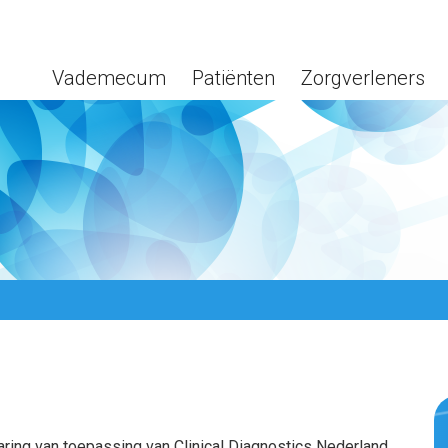
Vademecum
Patiënten
Zorgverleners
aring van toepassing van Clinical Diagnostics Nederland.