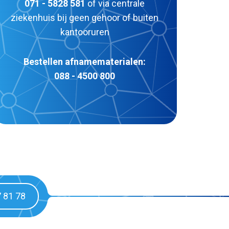
071 - 5828 581
of via centrale
ziekenhuis bij geen gehoor of buiten
kantooruren
Bestellen afnamematerialen:
088 - 4500 800
7 81 78