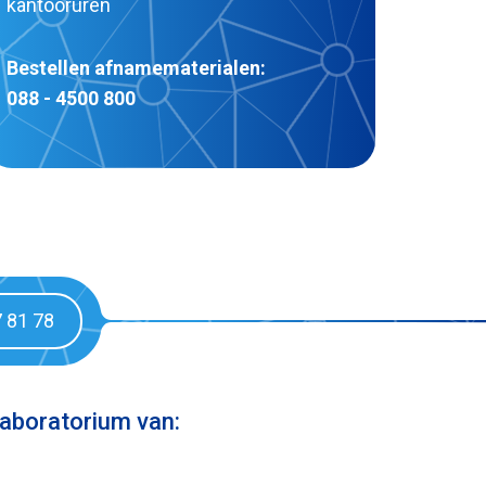
kantooruren
Bestellen afnamematerialen:
088 - 4500 800
7 81 78
aboratorium van: