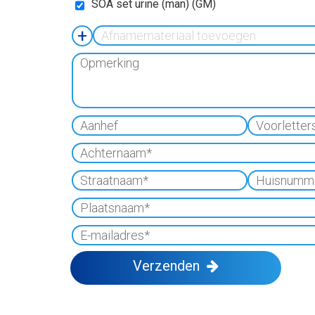
SOA set urine (man) (GM)
Afnamemateriaal toevoegen
Opmerking
Aanhef
Voorletters
*
Achternaam
*
Straatnaam
*
Huisnummer
Plaatsnaam
*
E-
mailadres
*
Verzenden