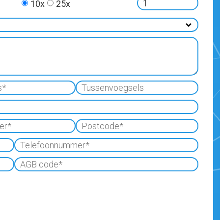
10x
25x
Tussenvoegsels
*
Postcode
*
Telefoonnummer
*
AGB
code
*