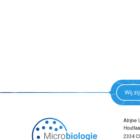
Wij zi
Alrijne
Houtlaa
2334 C