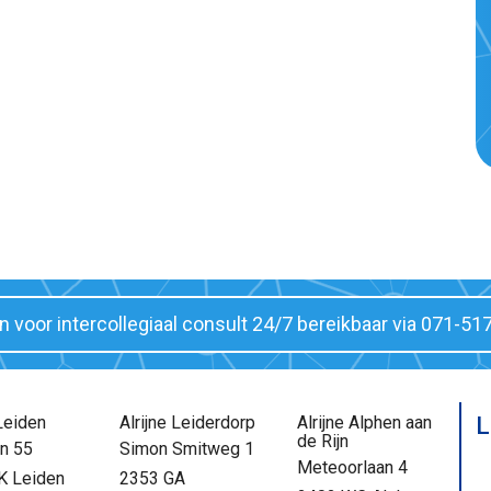
jn voor intercollegiaal consult 24/7 bereikbaar via 071-51
 Leiden
Alrijne Leiderdorp
Alrijne Alphen aan
L
de Rijn
n 55
Simon Smitweg 1
Meteoorlaan 4
K Leiden
2353 GA