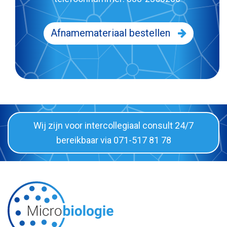
Afnamemateriaal bestellen
Wij zijn voor intercollegiaal consult 24/7
bereikbaar via 071-517 81 78