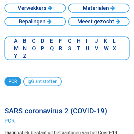
Verwekkers
Materialen
Bepalingen
Meest gezocht
A
B
C
D
E
F
G
H
I
J
K
L
M
N
O
P
Q
R
S
T
U
V
W
X
Y
Z
PCR
IgG antistoffen
SARS coronavirus 2 (COVID-19)
PCR
Diagnostiek bestaat uit het aantonen van het Covid-19